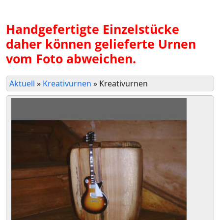
Handgefertigte Einzelstücke
daher können gelieferte Urnen
vom Foto abweichen.
Aktuell
»
Kreativurnen
»
Kreativurnen