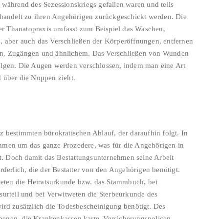
 während des Sezessionskriegs gefallen waren und teils
ehandelt zu ihren Angehörigen zurückgeschickt werden. Die
r Thanatopraxis umfasst zum Beispiel das Waschen,
, aber auch das Verschließen der Körperöffnungen, entfernen
den, Zugängen und ähnlichem. Das Verschließen von Wunden
olgen. Die Augen werden verschlossen, indem man eine Art
 über die Noppen zieht.
z bestimmten bürokratischen Ablauf, der daraufhin folgt. In
hmen um das ganze Prozedere, was für die Angehörigen in
st. Doch damit das Bestattungsunternehmen seine Arbeit
rderlich, die der Bestatter von den Angehörigen benötigt.
ateten die Heiratsurkunde bzw. das Stammbuch, bei
surteil und bei Verwitweten die Sterbeurkunde des
ird zusätzlich die Todesbescheinigung benötigt. Des
benen, die Krankenkassen karte, Versicherungspolicen