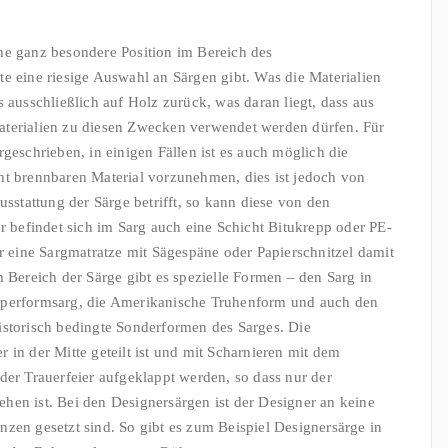
ne ganz besondere Position im Bereich des
e eine riesige Auswahl an Särgen gibt. Was die Materialien
 ausschließlich auf Holz zurück, was daran liegt, dass aus
aterialien zu diesen Zwecken verwendet werden dürfen. Für
geschrieben, in einigen Fällen ist es auch möglich die
ht brennbaren Material vorzunehmen, dies ist jedoch von
stattung der Särge betrifft, so kann diese von den
befindet sich im Sarg auch eine Schicht Bitukrepp oder PE-
er eine Sargmatratze mit Sägespäne oder Papierschnitzel damit
ereich der Särge gibt es spezielle Formen – den Sarg in
örperformsarg, die Amerikanische Truhenform und auch den
istorisch bedingte Sonderformen des Sarges. Die
 in der Mitte geteilt ist und mit Scharnieren mit dem
der Trauerfeier aufgeklappt werden, so dass nur der
hen ist. Bei den Designersärgen ist der Designer an keine
nzen gesetzt sind. So gibt es zum Beispiel Designersärge in