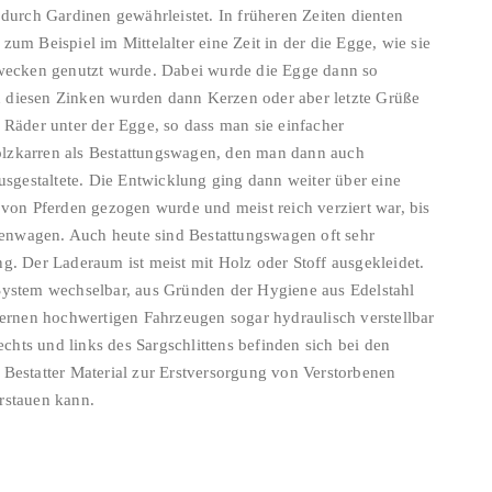
 durch Gardinen gewährleistet. In früheren Zeiten dienten
um Beispiel im Mittelalter eine Zeit in der die Egge, wie sie
 Zwecken genutzt wurde. Dabei wurde die Egge dann so
 diesen Zinken wurden dann Kerzen oder aber letzte Grüße
 Räder unter der Egge, so dass man sie einfacher
olzkarren als Bestattungswagen, den man dann auch
gestaltete. Die Entwicklung ging dann weiter über eine
 von Pferden gezogen wurde und meist reich verziert war, bis
enwagen. Auch heute sind Bestattungswagen oft sehr
g. Der Laderaum ist meist mit Holz oder Stoff ausgekleidet.
-System wechselbar, aus Gründen der Hygiene aus Edelstahl
odernen hochwertigen Fahrzeugen sogar hydraulisch verstellbar
hts und links des Sargschlittens befinden sich bei den
 Bestatter Material zur Erstversorgung von Verstorbenen
rstauen kann.