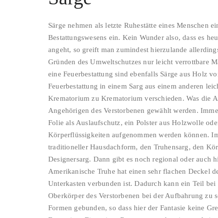
Särge nehmen als letzte Ruhestätte eines Menschen ei
Bestattungswesens ein. Kein Wunder also, dass es heut
angeht, so greift man zumindest hierzulande allerdings
Gründen des Umweltschutzes nur leicht verrottbare M
eine Feuerbestattung sind ebenfalls Särge aus Holz vor
Feuerbestattung in einem Sarg aus einem anderen leic
Krematorium zu Krematorium verschieden. Was die Aus
Angehörigen des Verstorbenen gewählt werden. Immer 
Folie als Auslaufschutz, ein Polster aus Holzwolle od
Körperflüssigkeiten aufgenommen werden können. Im B
traditioneller Hausdachform, den Truhensarg, den K
Designersarg. Dann gibt es noch regional oder auch h
Amerikanische Truhe hat einen sehr flachen Deckel der
Unterkasten verbunden ist. Dadurch kann ein Teil bei 
Oberkörper des Verstorbenen bei der Aufbahrung zu se
Formen gebunden, so dass hier der Fantasie keine Gre