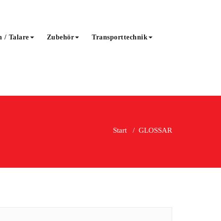
 / Talare
Zubehör
Transporttechnik
Start
/
GLOSSAR