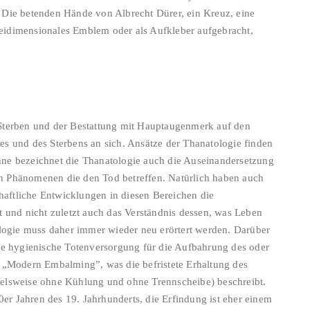
 Die betenden Hände von Albrecht Dürer, ein Kreuz, eine
eidimensionales Emblem oder als Aufkleber aufgebracht,
Sterben und der Bestattung mit Hauptaugenmerk auf den
s und des Sterbens an sich. Ansätze der Thanatologie finden
Sinne bezeichnet die Thanatologie auch die Auseinandersetzung
h Phänomenen die den Tod betreffen. Natürlich haben auch
chaftliche Entwicklungen in diesen Bereichen die
t und nicht zuletzt auch das Verständnis dessen, was Leben
ologie muss daher immer wieder neu erörtert werden. Darüber
ie hygienische Totenversorgung für die Aufbahrung des oder
n „Modern Embalming”, was die befristete Erhaltung des
ielsweise ohne Kühlung und ohne Trennscheibe) beschreibt.
r Jahren des 19. Jahrhunderts, die Erfindung ist eher einem