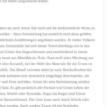
r Art Bahre aufgesetzten Röhre.
ass sie nach ihrem Tod nicht auf die herkömmliche Weise zu
ollen – diese Entwicklung hat natürlich auch dazu geführt,
edlichsten Ausführungen angeboten werden. In vielen Völkern
att, hierzulande hat sich dieser Trend allerdings erst in den
 den Urnen fest eingeschlossen und anschließend in einem
n heute aus Metallblech, Holz, Naturstoff (eine Mischung aus
aber Keramik, bei der Wahl des Materials für die Urnen ist
rfällt. Das Metall verrostet dabei je nach Beschaffenheit des
mik befinden sich absichtlich eingefügte Bruchstellen, die
 und Frost zerfallen. Urnen für eine Seebestattung werden
el Salz. Es gibt praktisch alle Formen von Urnen neben der
ader, Würfel oder Pyramide. Sogar als Kugel sind Urnen
r mit Sternenhimmel. Die Urne kann auch durch Schrift oder
sehen werden. Auch werden Urnen oft mit Symbolen