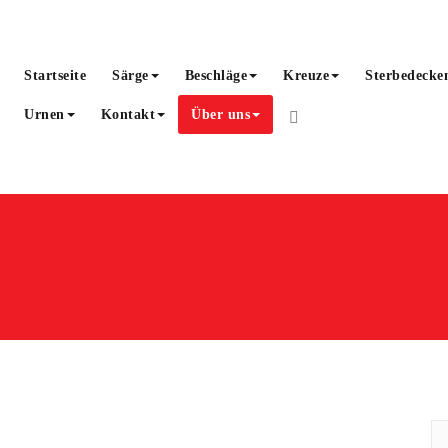
Startseite
Särge
Beschläge
Kreuze
Sterbedecken
Urnen
Kontakt
Über uns