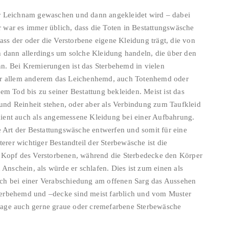
er Leichnam gewaschen und dann angekleidet wird – dabei
 war es immer üblich, dass die Toten in Bestattungswäsche
dass der oder die Verstorbene eigene Kleidung trägt, die von
h dann allerdings um solche Kleidung handeln, die über den
n. Bei Kremierungen ist das Sterbehemd in vielen
vor allem anderem das Leichenhemd, auch Totenhemd oder
em Tod bis zu seiner Bestattung bekleiden. Meist ist das
nd Reinheit stehen, oder aber als Verbindung zum Taufkleid
ient auch als angemessene Kleidung bei einer Aufbahrung.
e Art der Bestattungswäsche entwerfen und somit für eine
terer wichtiger Bestandteil der Sterbewäsche ist die
n Kopf des Verstorbenen, während die Sterbedecke den Körper
 Anschein, als würde er schlafen. Dies ist zum einen als
ich bei einer Verabschiedung am offenen Sarg das Aussehen
terbehemd und –decke sind meist farblich und vom Muster
tage auch gerne graue oder cremefarbene Sterbewäsche