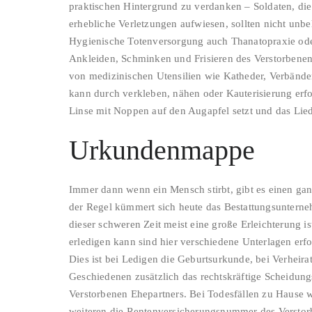
praktischen Hintergrund zu verdanken – Soldaten, die
erhebliche Verletzungen aufwiesen, sollten nicht unb
Hygienische Totenversorgung auch Thanatopraxie ode
Ankleiden, Schminken und Frisieren des Verstorbenen
von medizinischen Utensilien wie Katheder, Verbän
kann durch verkleben, nähen oder Kauterisierung erf
Linse mit Noppen auf den Augapfel setzt und das Lied
Urkundenmappe
Immer dann wenn ein Mensch stirbt, gibt es einen gan
der Regel kümmert sich heute das Bestattungsunterne
dieser schweren Zeit meist eine große Erleichterung i
erledigen kann sind hier verschiedene Unterlagen erfo
Dies ist bei Ledigen die Geburtsurkunde, bei Verheir
Geschiedenen zusätzlich das rechtskräftige Scheidung
Verstorbenen Ehepartners. Bei Todesfällen zu Hause w
weiteren die Rentenversicherungsnummer des Verstor