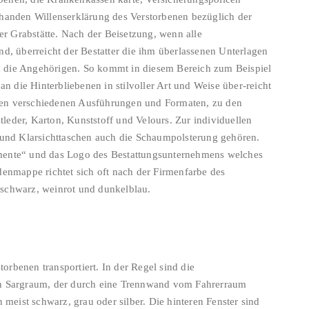
rhanden Willenserklärung des Verstorbenen bezüglich der
 Grabstätte. Nach der Beisetzung, wenn alle
d, überreicht der Bestatter die ihm überlassenen Unterlagen
 die Angehörigen. So kommt in diesem Bereich zum Beispiel
die Hinterbliebenen in stilvoller Art und Weise über-reicht
len verschiedenen Ausführungen und Formaten, zu den
eder, Karton, Kunststoff und Velours. Zur individuellen
n und Klarsichttaschen auch die Schaumpolsterung gehören.
mente“ und das Logo des Bestattungsunternehmens welches
denmappe richtet sich oft nach der Firmenfarbe des
schwarz, weinrot und dunkelblau.
rbenen transportiert. In der Regel sind die
en Sargraum, der durch eine Trennwand vom Fahrerraum
 meist schwarz, grau oder silber. Die hinteren Fenster sind