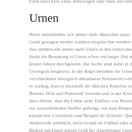
Form eines Eies, eines Rennwagen oder eines auf eine
Urnen
Heute entschließen sich immer mehr Menschen dazu, d
Grabe getragen werden sondern eingeäschert werden w
dass mittlerweile immer mehr Urnen in den unterschi
findet die Bestattung in Urnen schon seit langer Zeit st
letzten Jahren durchgesetzt. Die Asche wird dabei in
Urnengrab beigesetzt. In der Regel bestehen die Urne
verschiedenen biologisch abbaubaren Polymeren) oder 
es wichtig, dass es innerhalb der üblichen Ruhefrist ze
Bodens, Holz und Naturstoff verrottet und in der Kera
dazu führen, dass die Urnen unter Einfluss von Wasser
aus wasserlöslichen Stoffen gefertigt, wie zum Beispi
klassischen Urnenform zum Beispiel als Zylinder, Qu
mittlerweile erhältlich, meist bemalt als Fußball ode
Bildern mit einem letzten Gruß der Angehörigen ver